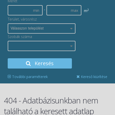
Méret
-
2
m
Terület, városrész
Válasszon települést
Szobák száma
Keresés
További paraméterek
Kereső kiürítése
404 - Adatbázisunkban nem
található a keresett adatlap