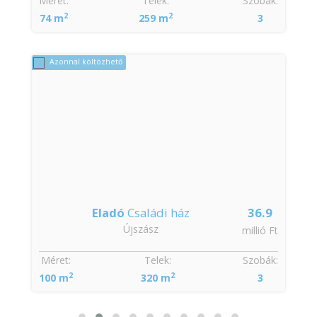
:
Méret:
Telek:
Szobák:
2
2
74 m
259 m
3
Azonnal költözhető
Eladó
Családi ház
36.9
Újszász
t
millió Ft
:
Méret:
Telek:
Szobák:
2
2
100 m
320 m
3