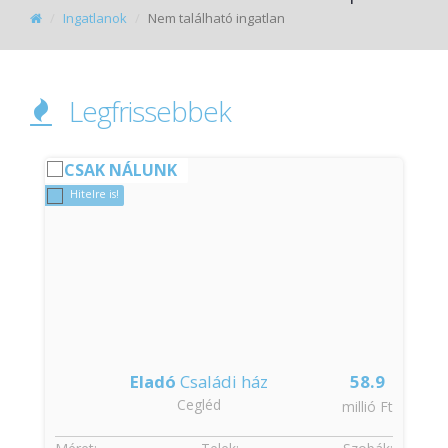
Ingatlanok
Nem található ingatlan
Legfrissebbek
CSAK NÁLUNK
Hitelre is!
Eladó
Családi ház
58.9
Cegléd
t
millió Ft