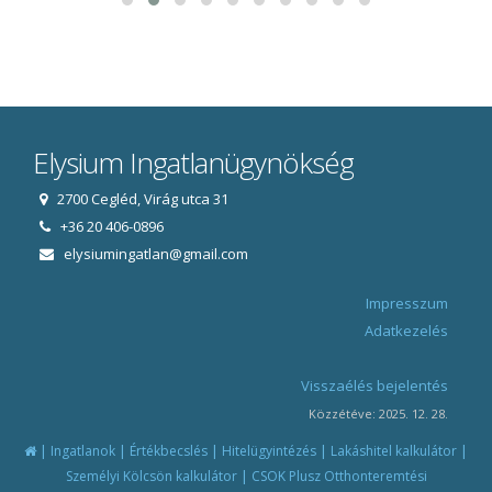
Elysium Ingatlanügynökség
2700 Cegléd, Virág utca 31
+36 20 406-0896
elysiumingatlan@gmail.com
Impresszum
Adatkezelés
Visszaélés bejelentés
Közzétéve: 2025. 12. 28.
|
|
|
|
|
Ingatlanok
Értékbecslés
Hitelügyintézés
Lakáshitel kalkulátor
|
Személyi Kölcsön kalkulátor
CSOK Plusz Otthonteremtési