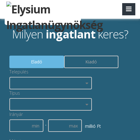
Milyen
ingatlant
keres?
Eladó
Kiadó
Település
Típus
Irányár
-
millió Ft