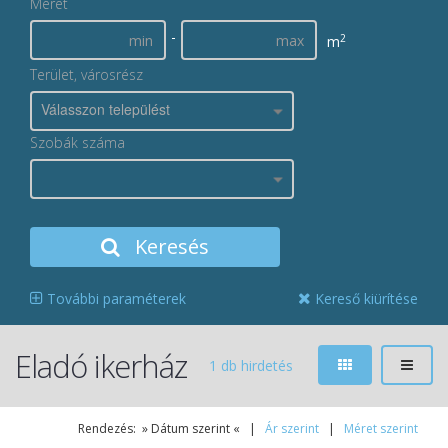
Méret
-
2
m
Terület, városrész
Válasszon települést
Szobák száma
Keresés
További paraméterek
Kereső kiürítése
Eladó ikerház
1 db hirdetés
Rendezés: » Dátum szerint « |
Ár szerint
|
Méret szerint