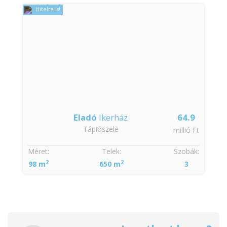
Hitelre is!
Eladó
Ikerház
64.9
Tápiószele
millió Ft
Méret:
Telek:
Szobák:
2
2
98 m
650 m
3