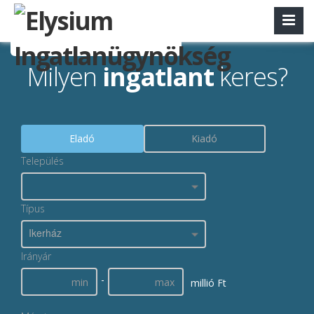
Milyen
ingatlant
keres?
Eladó
Kiadó
Település
Típus
Ikerház
Irányár
-
millió Ft