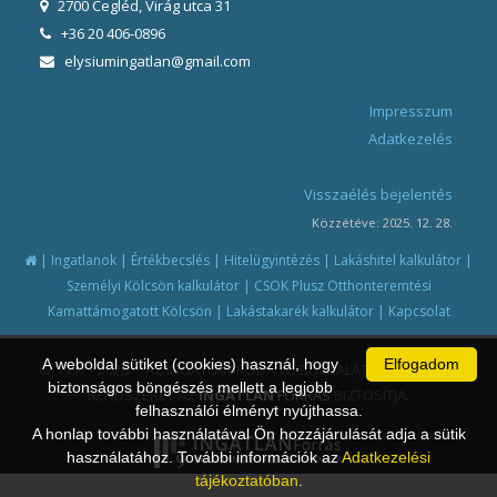
2700 Cegléd, Virág utca 31
+36 20 406-0896
elysiumingatlan@gmail.com
Impresszum
Adatkezelés
Visszaélés bejelentés
Közzétéve: 2025. 12. 28.
|
|
|
|
|
Ingatlanok
Értékbecslés
Hitelügyintézés
Lakáshitel kalkulátor
|
Személyi Kölcsön kalkulátor
CSOK Plusz Otthonteremtési
|
|
Kamattámogatott Kölcsön
Lakástakarék kalkulátor
Kapcsolat
A weboldal sütiket (cookies) használ, hogy
Elfogadom
© 1997 - 2026 AZ INGATLANIRODA WEBOLDALÁT ÉS ÜGYVITELI
biztonságos böngészés mellett a legjobb
RENDSZERÉT AZ
INGATLAN
FORRÁS
BIZTOSÍTJA.
felhasználói élményt nyújthassa.
A honlap további használatával Ön hozzájárulását adja a sütik
használatához. További információk az
Adatkezelési
tájékoztatóban
.