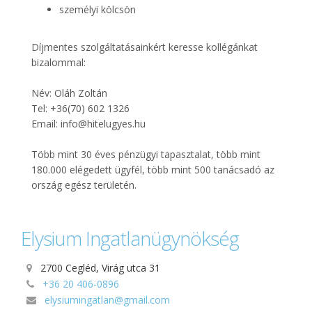
személyi kölcsön
Díjmentes szolgáltatásainkért keresse kollégánkat
bizalommal:
Név: Oláh Zoltán
Tel: +36(70) 602 1326
Email:
info@hitelugyes.hu
Több mint 30 éves pénzügyi tapasztalat, több mint
180.000 elégedett ügyfél, több mint 500 tanácsadó az
ország egész területén.
Elysium Ingatlanügynökség
2700 Cegléd, Virág utca 31
+36 20 406-0896
elysiumingatlan@gmail.com