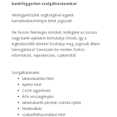
bankfüggetlen szolgáltatásunkat
Hitelügyintézőnk segítségével egyedi
kamatkedvezményre lehet jogosult!
Ne fusson felesleges köröket, kollégánk az összes
nagy banki ajánlatot bemutatja Önnek, így a
legkedvezőbb döntést hozhatja meg. Jogosult állami
támogatásra? Szerezzen be minden fontos
információt, naprakészen, szakértőtől.
Szolgáltatásaink:
lakásvásárlási hitel
építési hitel
CSOK ügyintézés
ÁFA visszaigénylés
lakástakarék pénztár számla nyitás
hitelkiváltás
szabadfelhasználású hitel