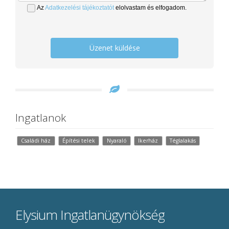
Az
Adatkezelési tájékoztatót
elolvastam és elfogadom.
Üzenet küldése
Ingatlanok
Családi ház
Építési telek
Nyaraló
Ikerház
Téglalakás
Elysium Ingatlanügynökség