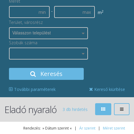
Méret
-
2
m
Terület, városrész
Válasszon települést
Szobák száma
Keresés
További paraméterek
Kereső kiürítése
Eladó nyaraló
3 db hirdetés
Rendezés: » Dátum szerint « |
Ár szerint
|
Méret szerint