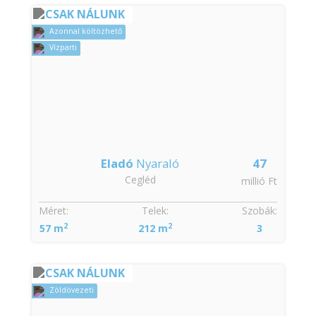
CSAK NÁLUNK
Azonnal költözhető
Vízparti
Eladó
Nyaraló
47
Cegléd
millió Ft
Méret:
Telek:
Szobák:
2
2
57 m
212 m
3
CSAK NÁLUNK
Zöldövezeti