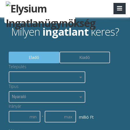
Milyen
ingatlant
keres?
Eladó
Kiadó
Település
Típus
Nyaraló
Irányár
-
millió Ft