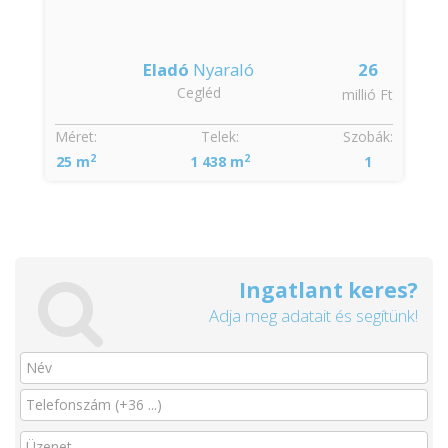
Eladó
Nyaraló
26
Cegléd
millió Ft
Méret:
Telek:
Szobák:
2
2
25 m
1 438 m
1
Ingatlant keres?
Adja meg adatait és segítünk!