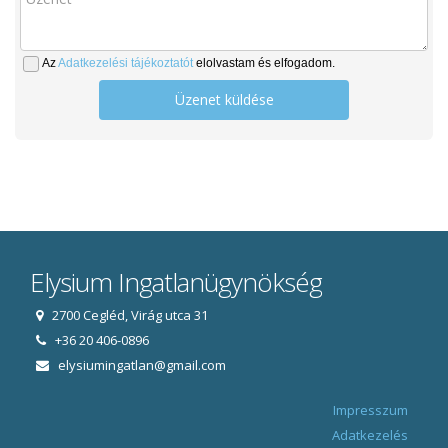
Az
Adatkezelési tájékoztatót
elolvastam és elfogadom.
Üzenet küldése
Elysium Ingatlanügynökség
2700 Cegléd, Virág utca 31
+36 20 406-0896
elysiumingatlan@gmail.com
Impresszum
Adatkezelés