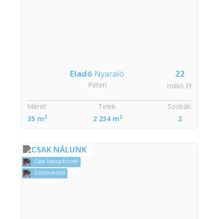
Eladó
Nyaraló
22
Péteri
millió Ft
Méret:
Telek:
Szobák:
2
2
35 m
2 234 m
2
CSAK NÁLUNK
Csak készpénzre!
Zöldövezeti