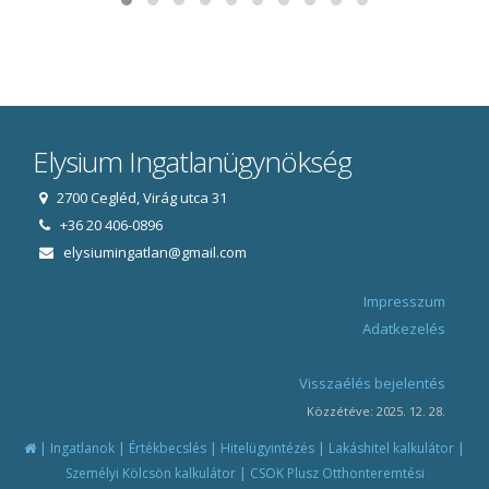
Elysium Ingatlanügynökség
2700 Cegléd, Virág utca 31
+36 20 406-0896
elysiumingatlan@gmail.com
Impresszum
Adatkezelés
Visszaélés bejelentés
Közzétéve: 2025. 12. 28.
|
|
|
|
|
Ingatlanok
Értékbecslés
Hitelügyintézés
Lakáshitel kalkulátor
|
Személyi Kölcsön kalkulátor
CSOK Plusz Otthonteremtési