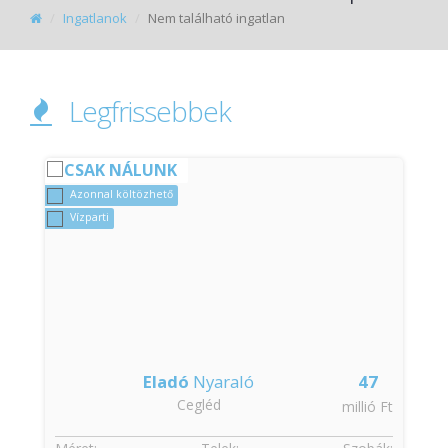
Ingatlanok
Nem található ingatlan
Legfrissebbek
CSAK NÁLUNK
Azonnal költözhető
Vízparti
Eladó
Nyaraló
47
Cegléd
t
millió Ft