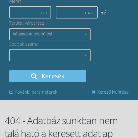
Méret
-
2
m
Terület, városrész
Válasszon települést
Szobák száma
Keresés
További paraméterek
Kereső kiürítése
404 - Adatbázisunkban nem
található a keresett adatlap