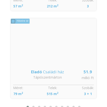
Méret:
Telek:
Szobák:
2
2
57 m
212 m
3
Hitelre is!
Eladó
Családi ház
51.9
Tápiószentmárton
t
millió Ft
Méret:
Telek:
Szobák:
2
2
79 m
515 m
3 + 1