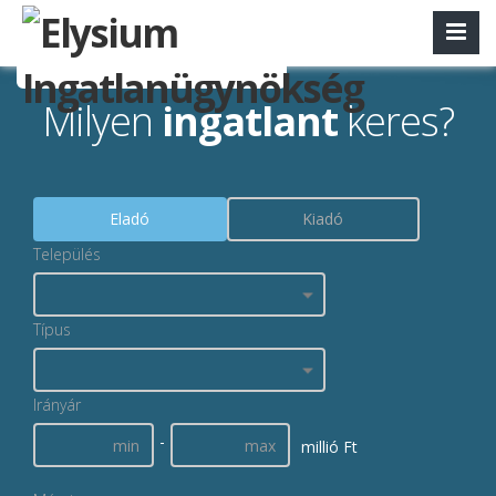
Milyen
ingatlant
keres?
Eladó
Kiadó
Település
Típus
Irányár
-
millió Ft