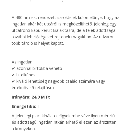
A 480 nm-es, rendezett saroktelek külön előnye, hogy az
ingatlan akár két utcáról is megközelíthető. Jelenleg egy
utcafronti kapu került kialakításra, de a telek adottságai
további lehetőségeket rejtenek magukban. Az udvaron
több tároló is helyet kapott.
Az ingatlan:
✔ azonnal birtokba vehető
✔ hitelképes
✔ kiváló lehetőség nagyobb család számára vagy
értéknövelő felújításra
Irányára: 24,9 M Ft
Energetika: I
A jelenlegi piaci kínálatot figyelembe véve ilyen méretű
és adottságú ingatlan ritkán érhető el ezen az árszinten
a környéken.