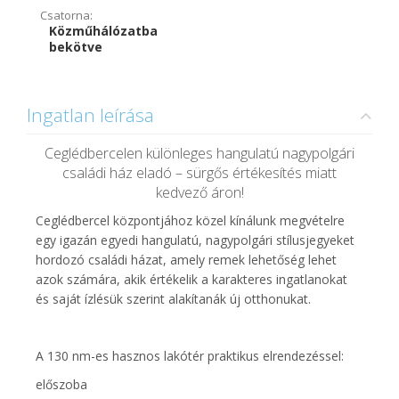
Csatorna:
Közműhálózatba
bekötve
Ingatlan leírása
Ceglédbercelen különleges hangulatú nagypolgári
családi ház eladó – sürgős értékesítés miatt
kedvező áron!
Ceglédbercel központjához közel kínálunk megvételre
egy igazán egyedi hangulatú, nagypolgári stílusjegyeket
hordozó családi házat, amely remek lehetőség lehet
azok számára, akik értékelik a karakteres ingatlanokat
és saját ízlésük szerint alakítanák új otthonukat.
A 130 nm-es hasznos lakótér praktikus elrendezéssel:
előszoba