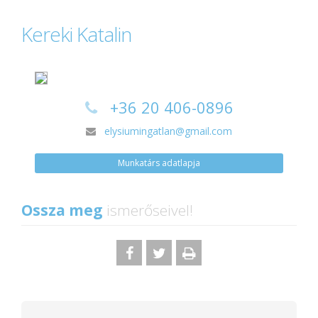
Kereki Katalin
+36 20 406-0896
elysiumingatlan@gmail.com
Munkatárs adatlapja
Ossza meg
ismerőseivel!