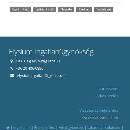
Családi ház
Építési telek
Nyaraló
Ikerház
Téglalakás
Elysium Ingatlanügynökség
2700 Cegléd, Virág utca 31
+36 20 406-0896
elysiumingatlan@gmail.com
Impresszum
Adatkezelés
Visszaélés bejelentés
Közzétéve: 2025. 12. 28.
|
|
|
|
|
Ingatlanok
Értékbecslés
Hitelügyintézés
Lakáshitel kalkulátor