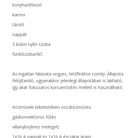
konyha/étkező
kamra
tároló
nappali
3 külön nyíló szoba
fürdőszoba/WC
Az ingatlan falazata vegyes, tetőfedése cserép. Állapota
felújítandó, ugyanakkor jelenlegi állapotában is lakható,
így akár fokozatos korszerűsítés mellett is használható.
Közművek tekintetében összközműves:
gázkonvektoros fűtés
villanybojleres melegvíz
1x16 A nappali és 1x16 A éjszakai áram