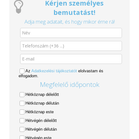
Kérjen személyes
bemutatást!
Adja meg adatait, és hogy mikor érne rá!
Az
Adatkezelési tájékoztatót
elolvastam és
elfogadom.
Megfelelő időpontok
Hétköznap délelőtt
Hétköznap délután
Hétköznap este
Hétvégén délelőtt
Hétvégén délután
Hétvégén este