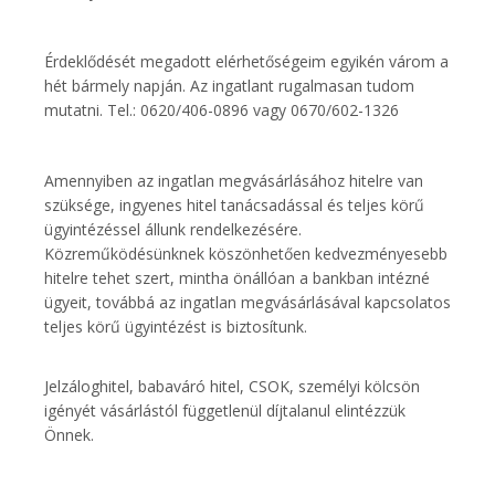
Érdeklődését megadott elérhetőségeim egyikén várom a
hét bármely napján. Az ingatlant rugalmasan tudom
mutatni. Tel.: 0620/406-0896 vagy 0670/602-1326
Amennyiben az ingatlan megvásárlásához hitelre van
szüksége, ingyenes hitel tanácsadással és teljes körű
ügyintézéssel állunk rendelkezésére.
Közreműködésünknek köszönhetően kedvezményesebb
hitelre tehet szert, mintha önállóan a bankban intézné
ügyeit, továbbá az ingatlan megvásárlásával kapcsolatos
teljes körű ügyintézést is biztosítunk.
Jelzáloghitel, babaváró hitel, CSOK, személyi kölcsön
igényét vásárlástól függetlenül díjtalanul elintézzük
Önnek.