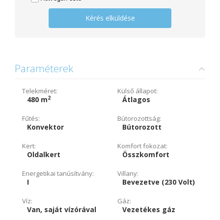
Kérés elküldése
Paraméterek
Telekméret:
Külső állapot:
2
480 m
Átlagos
Fűtés:
Bútorozottság:
Konvektor
Bútorozott
Kert:
Komfort fokozat:
Oldalkert
Összkomfort
Energetikai tanúsítvány:
Villany:
I
Bevezetve (230 Volt)
Víz:
Gáz:
Van, saját vízórával
Vezetékes gáz