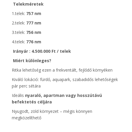
Telekméretek
1.telek:
757 nm
2.telek:
777 nm
3.telek:
756 nm
4.telek:
776 nm
Irányár : 4.500.000 Ft / telek
Miért különleges?
Ritka lehetőség ezen a frekventált, fejlődő környéken
Kiváló lokáció: fürdő, aquapark, szabadidős lehetőségek
pár perc sétára
Ideális
nyaraló, apartman vagy hosszútávú
befektetés céljára
Nyugodt, zöld környezet – mégis könnyen
megközelíthető