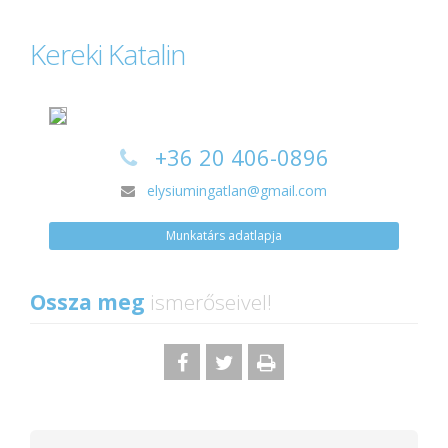
Kereki Katalin
+36 20 406-0896
elysiumingatlan@gmail.com
Munkatárs adatlapja
Ossza meg
ismerőseivel!