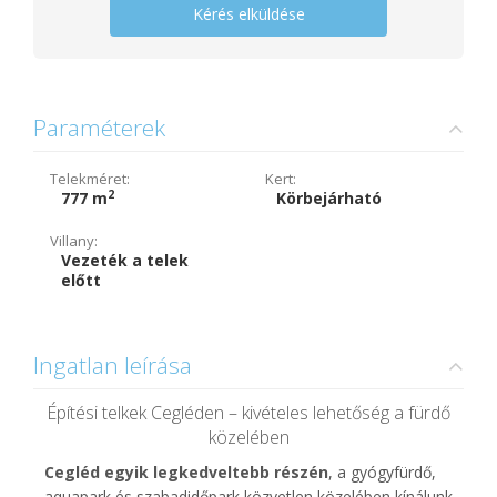
Kérés elküldése
Paraméterek
Telekméret:
Kert:
2
777 m
Körbejárható
Villany:
Vezeték a telek
előtt
Ingatlan leírása
Építési telkek Cegléden – kivételes lehetőség a fürdő
közelében
Cegléd egyik legkedveltebb részén
, a gyógyfürdő,
aquapark és szabadidőpark közvetlen közelében kínálunk