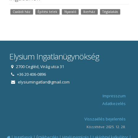
Családi ház
Építési telek
Nyaraló
Ikerház
Téglalakás
Elysium Ingatlanügynökség
2700 Cegléd, Virág utca 31
+36 20 406-0896
elysiumingatlan@gmail.com
Impresszum
Adatkezelés
Visszaélés bejelentés
Közzétéve: 2025. 12. 28.
|
|
|
|
|
Ingatlanok
Értékbecslés
Hitelügyintézés
Lakáshitel kalkulátor