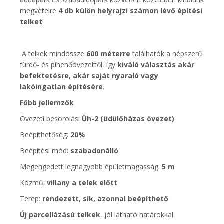
megvételre
4 db külön helyrajzi számon lévő építési
telket
!
A telkek mindössze
600 méterre
találhatók a népszerű
fürdő- és pihenőövezettől, így
kiváló választás akár
befektetésre, akár saját nyaraló vagy
lakóingatlan építésére
.
Főbb jellemzők
Övezeti besorolás:
Üh-2 (üdülőházas övezet)
Beépíthetőség:
20%
Beépítési mód:
szabadonálló
Megengedett legnagyobb épületmagasság:
5 m
Közmű:
villany a telek előtt
Terep:
rendezett, sík, azonnal beépíthető
Új parcellázású telkek
, jól látható határokkal