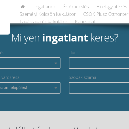
Ingatlanok
Értékbecslés
Hitelügyintézés
Személyi Kölcsön kalkulátor
CSOK Plusz Otthonter
Lakástakarék kalkulátor
Kapcsolat
Milyen
ingatlant
keres?
lés
Típus
, városrész
Szobák száma
szon települést