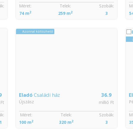
k:
Méret:
Telek:
Szobák:
Mé
2
2
74 m
259 m
3
5
Azonnal költözhető
9
Eladó
Családi ház
36.9
E
Újszász
Pé
 Ft
millió Ft
k:
Méret:
Telek:
Szobák:
Mé
2
2
1
100 m
320 m
3
3