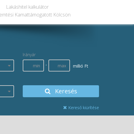
Lakáshitel kalkulátor
emtési Kamattámogatott Kölcsön
Irányár
-
millió Ft
Keresés
Kereső kiürítése