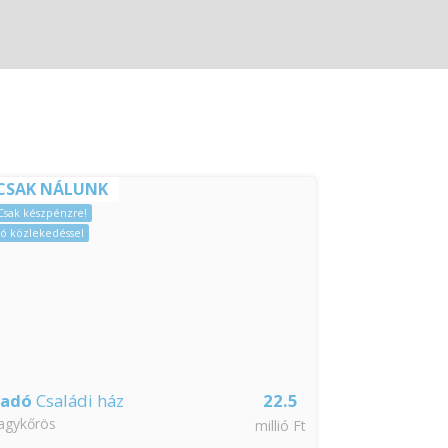
CSAK NÁLUNK
Azonnal költöz
Hitelre is!
Csak készpénzre!
Jó közlekedéssel
ladó
Családi ház
22.5
Eladó
Csalá
agykőrös
Nagykáta
millió Ft