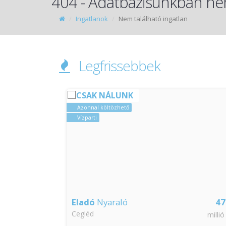
404 - Adatbázisunkban nem
Ingatlanok
Nem található ingatlan
Legfrissebbek
CSAK NÁLUNK
Azonnal költözhető
Vízparti
4.5
Eladó
Nyaraló
47
Cegléd
millió Ft
millió