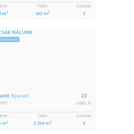
ret:
Telek:
Szobák:
Méret:
2
2
2
4 m
423 m
2
104 m
CSAK NÁLUNK
Sürgős
Zöldövezeti
ladó
Nyaraló
22
Eladó
Csalá
teri
Abony
millió Ft
ret:
Telek:
Szobák:
Méret:
2
2
2
5 m
2 234 m
2
80 m