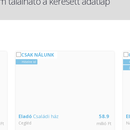
 található a keresett adatlap
CSAK NÁLUNK
Hitelre is!
Eladó
Családi ház
58.9
E
Cegléd
N
 Ft
millió Ft