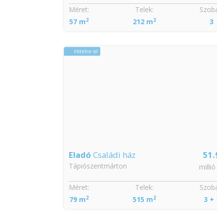
Méret:
Telek:
Szobá
2
2
57 m
212 m
3
Hitelre is!
3.2
Eladó
Családi ház
51.
Tápiószentmárton
millió Ft
millió
Méret:
Telek:
Szobá
2
2
79 m
515 m
3 + 