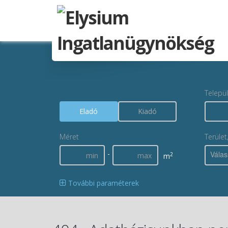
Telepü
Eladó
Kiadó
Méret
Terület
-
Válas
2
m
További paraméterek