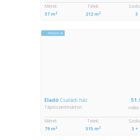
Méret:
Telek:
Szobá
2
2
57 m
212 m
3
Hitelre is!
3.2
Eladó
Családi ház
51.
Tápiószentmárton
millió Ft
millió
Méret:
Telek:
Szobá
2
2
79 m
515 m
3 + 