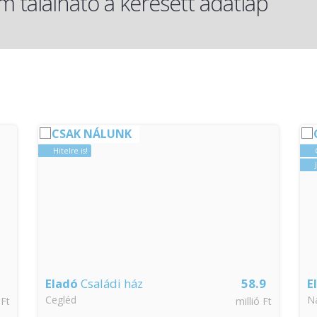
 található a keresett adatlap
CSAK NÁLUNK
Hitelre is!
Eladó
Családi ház
58.9
E
Cegléd
N
 Ft
millió Ft