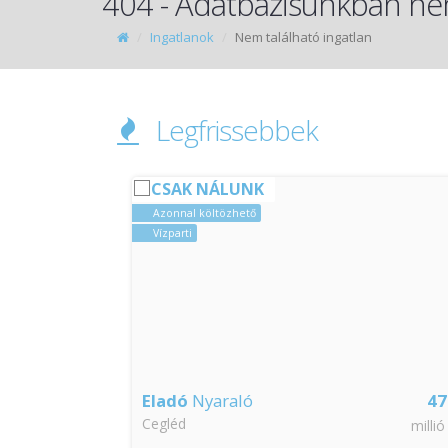
404 - Adatbázisunkban nem
Ingatlanok
Nem található ingatlan
Legfrissebbek
CSAK NÁLUNK
Azonnal költözhető
Vízparti
4.5
Eladó
Nyaraló
47
Cegléd
millió Ft
millió