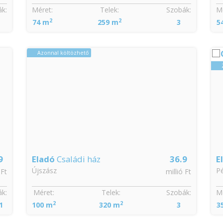
k:
Méret:
Telek:
Szobák:
Mé
2
2
74 m
259 m
3
5
Azonnal költözhető
9
Eladó
Családi ház
36.9
E
Újszász
Pé
 Ft
millió Ft
k:
Méret:
Telek:
Szobák:
Mé
2
2
1
100 m
320 m
3
3