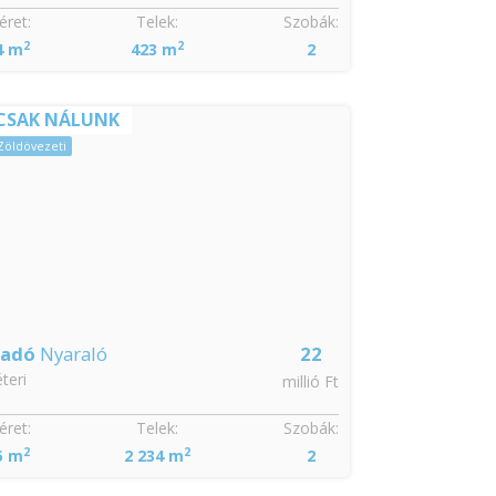
ret:
Telek:
Szobák:
Méret:
2
2
2
4 m
423 m
2
104 m
CSAK NÁLUNK
Sürgős
Zöldövezeti
ladó
Nyaraló
22
Eladó
Csalá
teri
Abony
millió Ft
ret:
Telek:
Szobák:
Méret:
2
2
2
5 m
2 234 m
2
80 m