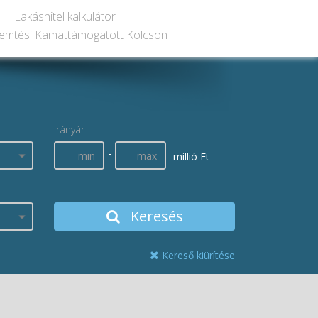
Lakáshitel kalkulátor
emtési Kamattámogatott Kölcsön
Irányár
-
millió Ft
Keresés
Kereső kiürítése