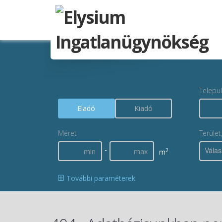
Telepü
Eladó
Kiadó
Méret
Terület
-
Válas
2
m
További paraméterek