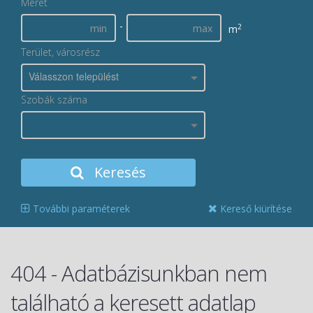
Méret
-
2
m
Terület, városrész
Válasszon települést
Szobák száma
Keresés
További paraméterek
Kereső kiürítése
404 - Adatbázisunkban nem
található a keresett adatlap