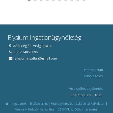
Elysium Ingatlanügynökség
2700 Cegléd, Virág utca 31
+36 20 406-0896
elysiumingatlan@gmail.com
Impresszum
Adatkezelés
Visszaélés bejelentés
Közzétéve: 2025. 12. 28.
|
|
|
|
|
Ingatlanok
Értékbecslés
Hitelügyintézés
Lakáshitel kalkulátor
|
Személyi Kölcsön kalkulátor
CSOK Plusz Otthonteremtési