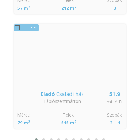
Méret:
Telek:
Szobák:
2
2
57 m
212 m
3
Hitelre is!
Eladó
Családi ház
51.9
Tápiószentmárton
t
millió Ft
Méret:
Telek:
Szobák:
2
2
79 m
515 m
3 + 1