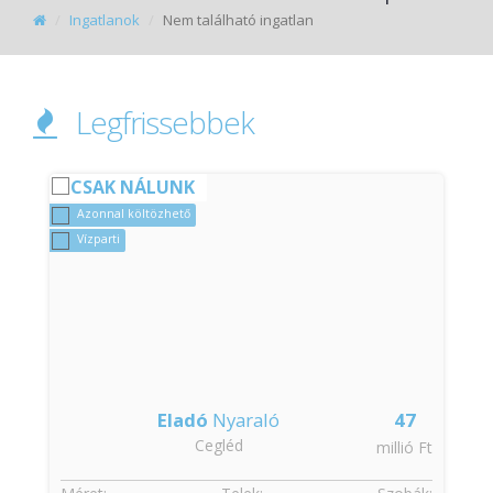
Ingatlanok
Nem található ingatlan
Legfrissebbek
CSAK NÁLUNK
Azonnal költözhető
Vízparti
Eladó
Nyaraló
47
Cegléd
t
millió Ft