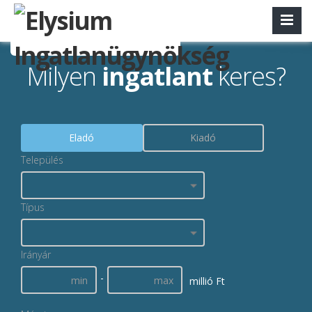
Milyen
ingatlant
keres?
Eladó
Kiadó
Település
Típus
Irányár
-
millió Ft